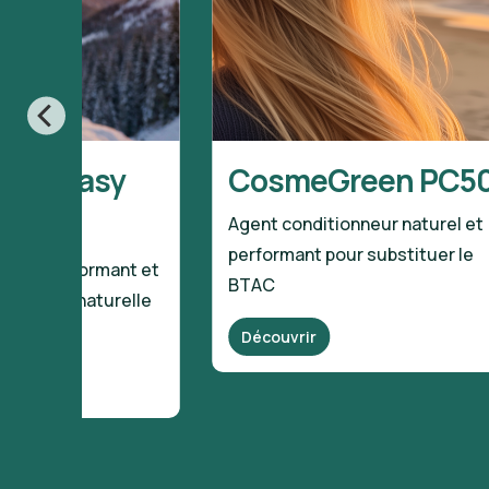
een Easy
CosmeGreen PC5
Agent conditionneur naturel et
performant pour substituer le
nneur performant et
BTAC
ernative naturelle
Découvrir