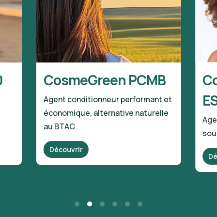
0
CosmeGreen PCMB
C
E
Agent conditionneur performant et
économique, alternative naturelle
Age
au BTAC
sou
Découvrir
Dé