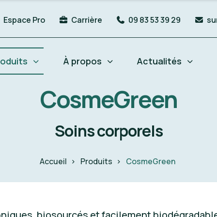
Espace Pro
Carrière
09 83 53 39 29
su
oduits
À propos
Actualités
CosmeGreen
Soins corporels
Accueil
Produits
CosmeGreen
oniques, biosourcés et facilement biodégradab