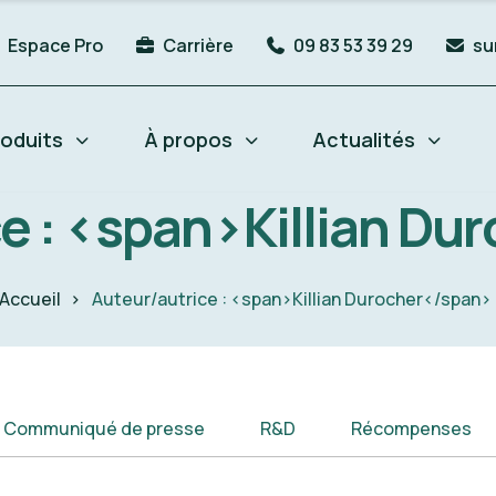
Espace Pro
Carrière
09 83 53 39 29
su
oduits
À propos
Actualités
e : <span>Killian D
Accueil
Auteur/autrice : <span>Killian Durocher</span>
Communiqué de presse
R&D
Récompenses